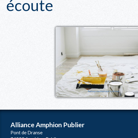
écoute
Aménagement intérieur/extérieur
Alliance Amphion Publier
Pont de Dranse