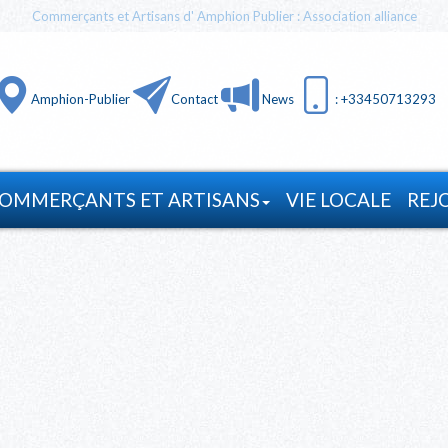
Commerçants et Artisans d' Amphion Publier : Association alliance
Amphion-Publier
Contact
News
: +33450713293
OMMERÇANTS ET ARTISANS
VIE LOCALE
REJ