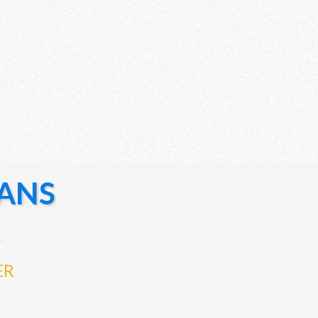
ANS
ER