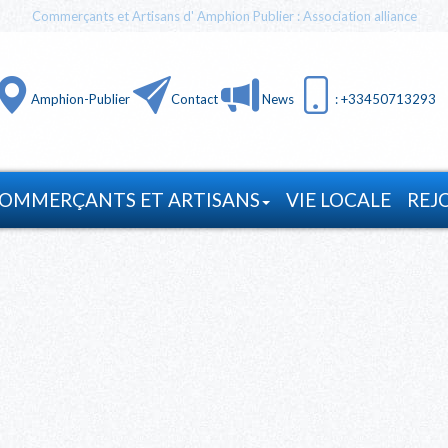
Commerçants et Artisans d' Amphion Publier : Association alliance
Amphion-Publier
Contact
News
: +33450713293
OMMERÇANTS ET ARTISANS
VIE LOCALE
REJ