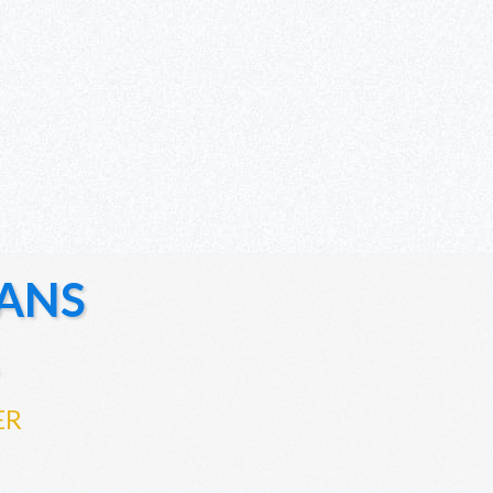
ANS
ER