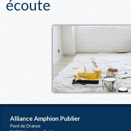
écoute
Aménagement intérieur/extérieur
Alliance Amphion Publier
Pont de Dranse