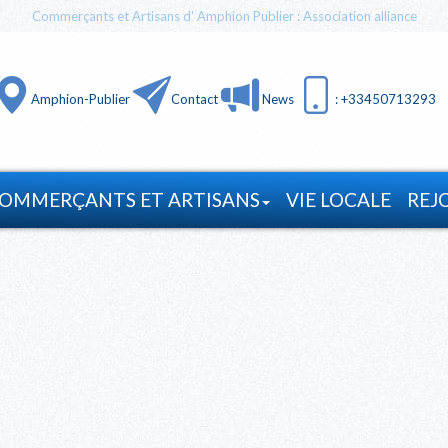
Commerçants et Artisans d' Amphion Publier : Association alliance
Amphion-Publier
Contact
News
: +33450713293
OMMERÇANTS ET ARTISANS
VIE LOCALE
REJ