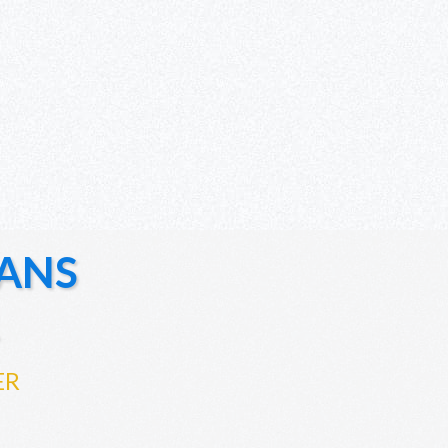
ANS
ER