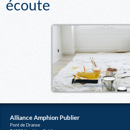
écoute
Aménagement intérieur/extérieur
Alliance Amphion Publier
Pont de Dranse