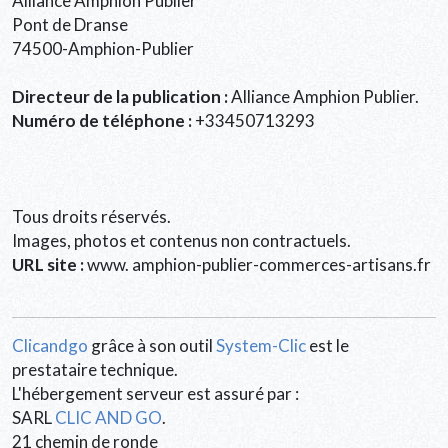
Alliance Amphion Publier
Pont de Dranse
74500-Amphion-Publier
Directeur de la publication :
Alliance Amphion Publier.
Numéro de téléphone :
+33450713293
Tous droits réservés.
Images, photos et contenus non contractuels.
URL site :
www. amphion-publier-commerces-artisans.fr
Clicandgo
grâce à son outil
System-Clic
est le
prestataire technique.
L'hébergement serveur est assuré par :
SARL
CLIC AND GO
.
21 chemin de ronde