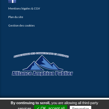
Mentions légales & CGV
Plan du site
Gestion des cookies
By continuing to scroll,
you are allowing all third-party
© 2026
Agence Web Thonon Les Bains
-
Référencement Google Thonon
Les Bains
Clic And Go
création site internet thonon
clicandgo.com
services
✓ OK, accept all
Personalize