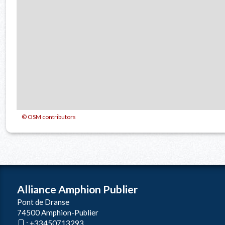
© OSM contributors
Alliance Amphion Publier
Pont de Dranse
74500 Amphion-Publier
:
+33450713293