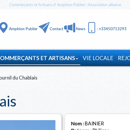
Commerçants et Artisans d' Amphion Publier : Association alliance
Amphion-Publier
Contact
News
: +33450713293
OMMERÇANTS ET ARTISANS
VIE LOCALE
REJ
ournil du Chablais
ais
Nom :
BAINIER