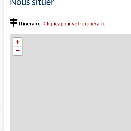
Nous situer
Itineraire :
Cliquez pour votre itineraire
+
−