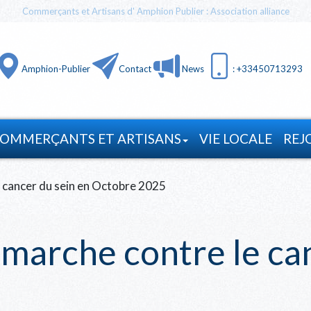
Commerçants et Artisans d' Amphion Publier : Association alliance
Amphion-Publier
Contact
News
: +33450713293
OMMERÇANTS ET ARTISANS
VIE LOCALE
REJ
 cancer du sein en Octobre 2025
marche contre le can