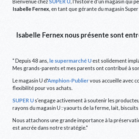
Bienvenue chez
SUPER U
, l'histoire d'un magasin qui
Isabelle Fernex
, en tant que gérante du magasin Super
Isabelle Fernex nous présente sont entre
" Depuis 48 ans,
le supermarché U
est solidement impla
Mes grands-parents et mes parents ont contribué à s
Le magasin U d
'
Amphion-Publier
vous accueille avec c
flexibilité pour vos achats.
SUPER U
s'engage activement à soutenir les producteurs
rayons du magasin U : yaourts de la ferme, lait, biscuits
Nous attachons une grande importance à la préservatio
est ancrée dans notre stratégie."