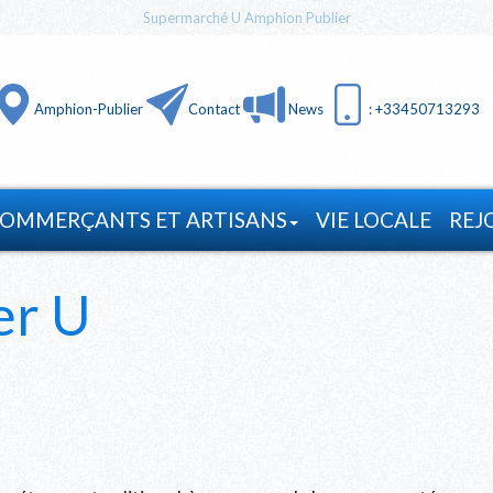
Supermarché U Amphion Publier
Amphion-Publier
Contact
News
: +33450713293
OMMERÇANTS ET ARTISANS
VIE LOCALE
REJ
er U