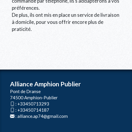
commande par téléphone, ils s'addapterons à vos
préférences.
De plus, ils ont mis en place un service de livraison
à domicile, pour vous offrir encore plus de
praticité.
Alliance Amphion Publier
Pont de Dranse
74500 Amphion-Publier
:
+33450713293
:
+33450714187
:
alliance.ap74@gmail.com